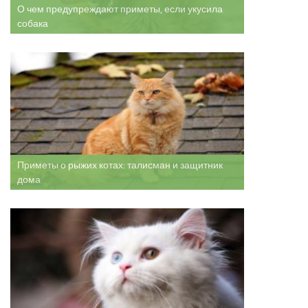
О чем предупреждают приметы, если укусила
собака
Приметы о рыжих котах: талисман и защитник
дома