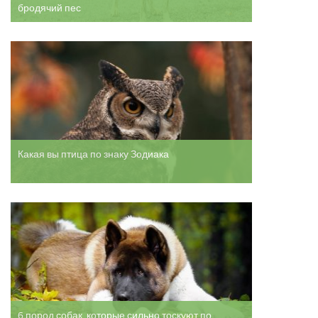
бродячий пес
Курятники и клетки
Полезное о курах
Другие птицы
Гуси
Индюки
Перепела
Какая вы птица по знаку Зодиака
Утки
6 пород собак, которые сильно тоскуют по