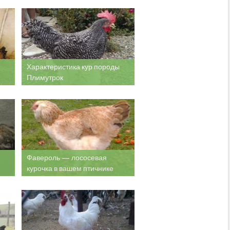
Характеристика кур породы
Плимутрок
Фавероль — лососевая
курочка в вашем птичнике