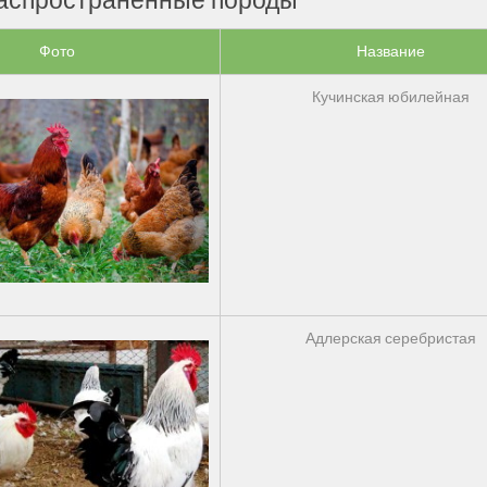
аспространенные породы
Фото
Название
Кучинская юбилейная
Адлерская серебристая