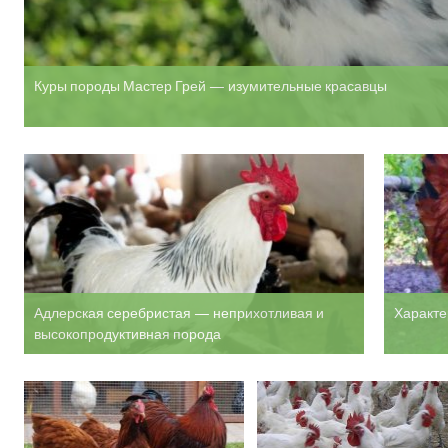
Куры породы Мастер Грей — изумительные красавцы
Адлерская серебристая — неприхотливая и
Характе
высокопродуктивная порода