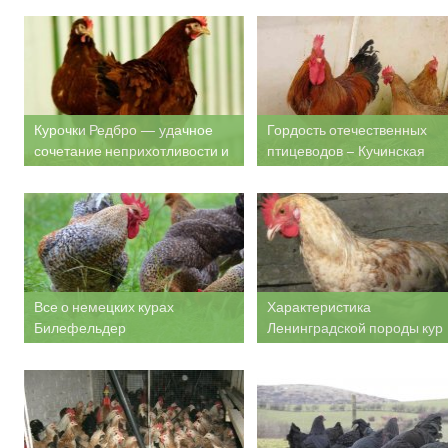
Курочки Редбро — удачное
Гордость отечественных
сочетание неприхотливости и
птицеводов – Кучинская
продуктивности
Юбилейная
Все о немецких курах
Характеристика
Билефельдер
Ленинградской породы кур