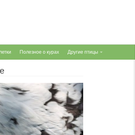
летки
Полезное о курах
Другие птицы
е