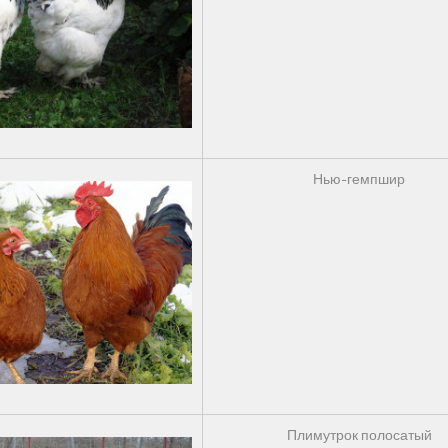
Нью-гемпшир
Плимутрок полосатый