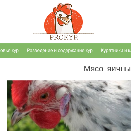
овье кур
Разведение и содержание кур
Курятники и к
Мясо-яичны