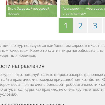
Все о Загорской лососевой
Австралорп — куры родом 
породе
страны кенгуру
1
2
3
-яичных кур пользуются наибольшим спросом в частных
вным качествам. Кроме того, эти птицы нетребовательны
ходят для новичков.
ости направления
 куры – это, пожалуй, самые широко распространенные 
 найти практически в каждом приусадебном хозяйстве. 
ором веса. При не очень большой требовательности к к
0 штук в год. Куры, как правило, не очень крупные, дост
условиях.