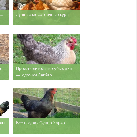
сс
Лучшие мясо-яичные куры
ое
Производители голубых яиц
— курочки Легбар
оды
Все о курах Супер Харко