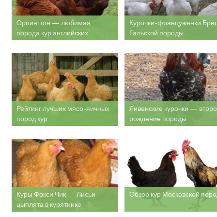
Орпингтон — любимая
Курочки-француженки Бре
порода кур английских
Гальской породы
аристократов
Рейтинг лучших мясо-яичных
Ливенские курочки — втор
пород кур
рождение породы
Куры Фокси Чик — Лисьи
Обзор кур Московской пор
цыплята в курятнике