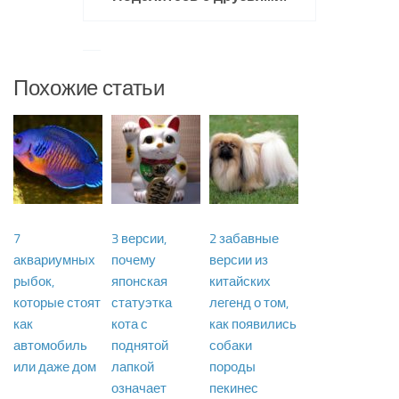
Похожие статьи
7
3 версии,
2 забавные
аквариумных
почему
версии из
рыбок,
японская
китайских
которые стоят
статуэтка
легенд о том,
как
кота с
как появились
автомобиль
поднятой
собаки
или даже дом
лапкой
породы
означает
пекинес