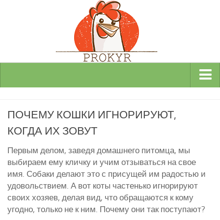
Виды и породы кур
ПОЧЕМУ КОШКИ ИГНОРИРУЮТ,
Декоративные
КОГДА ИХ ЗОВУТ
Мясные
Мясо-яичные
Первым делом, заведя домашнего питомца, мы
выбираем ему кличку и учим отзываться на свое
Яичные
имя. Собаки делают это с присущей им радостью и
Инкубаторы
удовольствием. А вот коты частенько игнорируют
своих хозяев, делая вид, что обращаются к кому
Здоровье кур
угодно, только не к ним. Почему они так поступают?
Разведение и содержание кур