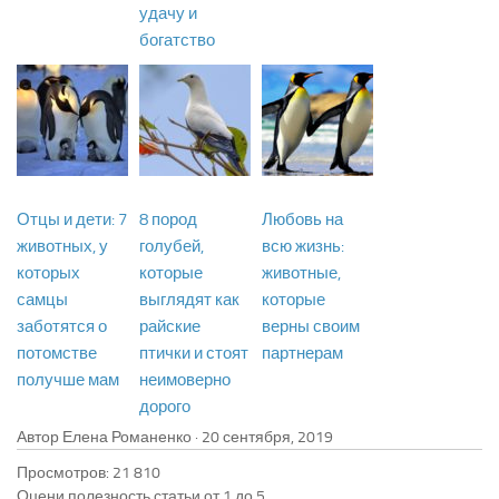
удачу и
богатство
Отцы и дети: 7
8 пород
Любовь на
животных, у
голубей,
всю жизнь:
которых
которые
животные,
самцы
выглядят как
которые
заботятся о
райские
верны своим
потомстве
птички и стоят
партнерам
получше мам
неимоверно
дорого
Автор Елена Романенко ·
Просмотров: 21 810
Оцени полезность статьи от 1 до 5