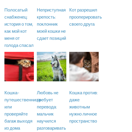
Полосатый
Неприступная
Кот разрешил
снабженец:
крепость:
прооперировать
история о том,
поклонник
своего друга
как мой кот
моей кошки не
меня от
сдает позиций
голода спасал
Кошка-
Любовь не
Кошка против:
путешественница
требует
даже
или
перевода:
животным
проверяйте
мальчик
нужно личное
багаж выходя
научился
пространство
из дома
разговаривать