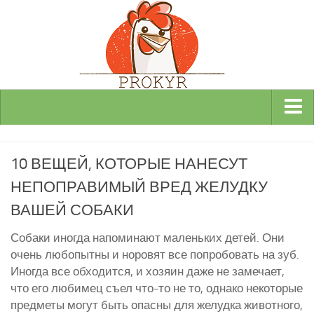
Виды и породы кур
10 ВЕЩЕЙ, КОТОРЫЕ НАНЕСУТ
Декоративные
НЕПОПРАВИМЫЙ ВРЕД ЖЕЛУДКУ
Мясные
ВАШЕЙ СОБАКИ
Мясо-яичные
Яичные
Собаки иногда напоминают маленьких детей. Они
очень любопытны и норовят все попробовать на зуб.
Инкубаторы
Иногда все обходится, и хозяин даже не замечает,
Здоровье кур
что его любимец съел что-то не то, однако некоторые
предметы могут быть опасны для желудка животного,
Разведение и содержание кур