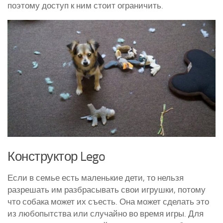
поэтому доступ к ним стоит ограничить.
Курятники и клетки
Полезное о курах
Другие птицы
Гуси
Индюки
Перепела
Утки
Конструктор Lego
Если в семье есть маленькие дети, то нельзя
разрешать им разбрасывать свои игрушки, потому
что собака может их съесть. Она может сделать это
из любопытства или случайно во время игры. Для