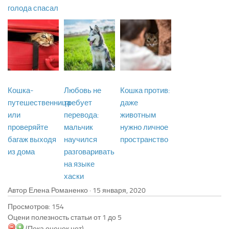
голода спасал
Кошка-
Любовь не
Кошка против:
путешественница
требует
даже
или
перевода:
животным
проверяйте
мальчик
нужно личное
багаж выходя
научился
пространство
из дома
разговаривать
на языке
хаски
Автор Елена Романенко ·
Просмотров: 154
Оцени полезность статьи от 1 до 5
(Пока оценок нет)