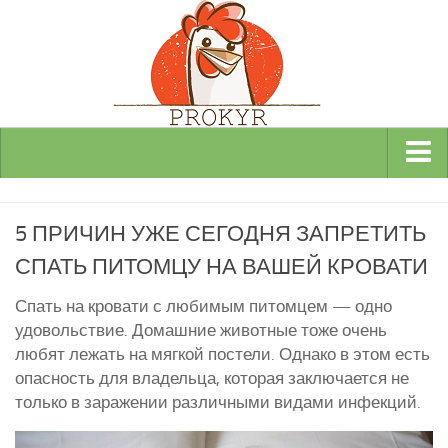
Виды и породы кур
5 ПРИЧИН УЖЕ СЕГОДНЯ ЗАПРЕТИТЬ
Декоративные
СПАТЬ ПИТОМЦУ НА ВАШЕЙ КРОВАТИ
Мясные
Мясо-яичные
Спать на кровати с любимым питомцем — одно
удовольствие. Домашние животные тоже очень
Яичные
любят лежать на мягкой постели. Однако в этом есть
Инкубаторы
опасность для владельца, которая заключается не
только в заражении различными видами инфекций.
Здоровье кур
Разведение и содержание кур