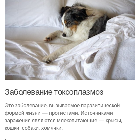
Курятники и клетки
Полезное о курах
Другие птицы
Гуси
Индюки
Перепела
Утки
Заболевание токсоплазмоз
Это заболевание, вызываемое паразитической
формой жизни — протистами. Источниками
заражения являются млекопитающие — крысы,
кошки, собаки, хомячки.