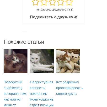
(0 голосов, среднее: 0 из 5)
Поделитесь с друзьями!
Похожие статьи
Полосатый
Неприступная
Кот разрешил
снабженец:
крепость:
прооперировать
история о том,
поклонник
своего друга
как мой кот
моей кошки не
меня от
сдает позиций