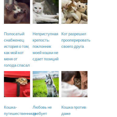
Полосатый
Неприступная
Кот разрешил
снабженец:
крепость:
прооперировать
история о том,
поклонник
своего друга
как мой кот
моей кошки не
меня от
сдает позиций
голода спасал
Кошка-
Любовь не
Кошка против:
путешественница
требует
даже