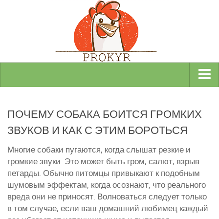
Виды и породы кур
ПОЧЕМУ СОБАКА БОИТСЯ ГРОМКИХ
Декоративные
ЗВУКОВ И КАК С ЭТИМ БОРОТЬСЯ
Мясные
Мясо-яичные
Многие собаки пугаются, когда слышат резкие и
громкие звуки. Это может быть гром, салют, взрыв
Яичные
петарды. Обычно питомцы привыкают к подобным
Инкубаторы
шумовым эффектам, когда осознают, что реального
вреда они не приносят. Волноваться следует только
Здоровье кур
в том случае, если ваш домашний любимец каждый
Разведение и содержание кур