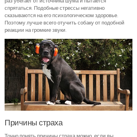
раз убегает от источника шума и пытается
спрятаться. Подобные стрессы негативно
Курятники и клетки
сказываются на его психологическом здоровье.
Полезное о курах
Поэтому лучше всего отучить собаку от подобной
реакции на громкие звуки.
Другие птицы
Гуси
Индюки
Перепела
Утки
Причины страха
Точно понять причины страха можно, если вы