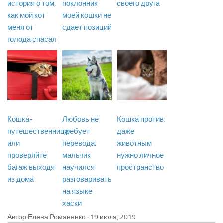
история о том,
поклонник
своего друга
как мой кот
моей кошки не
меня от
сдает позиций
голода спасал
Кошка-
Любовь не
Кошка против:
путешественница
требует
даже
или
перевода:
животным
проверяйте
мальчик
нужно личное
багаж выходя
научился
пространство
из дома
разговаривать
на языке
хаски
Автор Елена Романенко ·