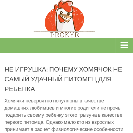
Виды и породы кур
НЕ ИГРУШКА: ПОЧЕМУ ХОМЯЧОК НЕ
Декоративные
САМЫЙ УДАЧНЫЙ ПИТОМЕЦ ДЛЯ
Мясные
РЕБЕНКА
Мясо-яичные
Яичные
Хомячки невероятно популярны в качестве
домашних любимцев и многие родители не прочь
Инкубаторы
подарить своему ребенку этого грызуна в качестве
Здоровье кур
первого питомца. Однако мало кто из взрослых
принимает в расчёт физиологические особенности
Разведение и содержание кур