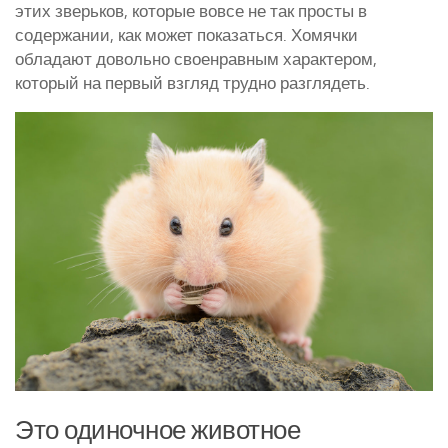
этих зверьков, которые вовсе не так просты в
Курятники и клетки
содержании, как может показаться. Хомячки
обладают довольно своенравным характером,
Полезное о курах
который на первый взгляд трудно разглядеть.
Другие птицы
Гуси
Индюки
Перепела
Утки
Это одиночное животное