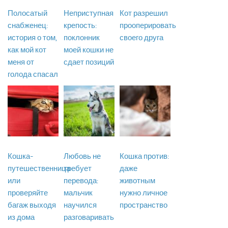
Полосатый
Неприступная
Кот разрешил
снабженец:
крепость:
прооперировать
история о том,
поклонник
своего друга
как мой кот
моей кошки не
меня от
сдает позиций
голода спасал
Кошка-
Любовь не
Кошка против:
путешественница
требует
даже
или
перевода:
животным
проверяйте
мальчик
нужно личное
багаж выходя
научился
пространство
из дома
разговаривать