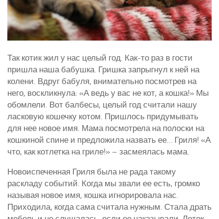
Так котик жил у нас целый год. Как-то раз в гости
пришла наша бабушка. Гришка запрыгнул к ней на
колени. Вдруг бабуля, внимательно посмотрев на
него, воскликнула: «А ведь у вас не кот, а кошка!» Мы
обомлели. Вот балбесы, целый год считали нашу
ласковую кошечку котом. Пришлось придумывать
для нее новое имя. Мама посмотрела на полоски на
кошкиной спине и предложила назвать ее… Гриля! «А
что, как котлетка на гриле!» – засмеялась мама.
Новоиспеченная Гриля была не рада такому
раскладу событий. Когда мы звали ее есть, громко
называя новое имя, кошка игнорировала нас.
Приходила, когда сама считала нужным. Стала драть
мебель и не слушалась, если ее наказывали. Лоток