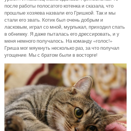
после работы полосатого котенка и сказала, что
Курятники и клетки
прошлые хозяева назвали его Гришкой. Так и мы
Полезное о курах
стали его звать. Котик был очень добрым и
ласковым, играл со мной, мурлыкал, приходил спать
Другие птицы
в обнимку. Я даже пыталась его дрессировать, и у
меня немного получалось. На команду «голос!»
Гуси
Гриша мог мяукнуть несколько раз, за что получал
Индюки
угощение. Мы с братом были в восторге!
Перепела
Утки