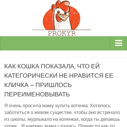
Виды и породы кур
КАК КОШКА ПОКАЗАЛА, ЧТО ЕЙ
Декоративные
КАТЕГОРИЧЕСКИ НЕ НРАВИТСЯ ЕЕ
Мясные
КЛИЧКА – ПРИШЛОСЬ
Мясо-яичные
ПЕРЕИМЕНОВЫВАТЬ
Яичные
Инкубаторы
Я очень просила маму купить котенка. Хотелось
заботиться о живом существе, чтобы оно встречало
Здоровье кур
из школы, мурлыкало на коленках, когда ты делаешь
Разведение и содержание кур
уроки… И наконец мама сдалась. Принесла как-то