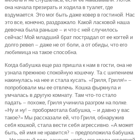
она начала презирать и ходила в туалет, где
вздумается. Это мог быть даже ковер в гостиной. Нас
это все, конечно, раздражало. Какой ласковой наша
девочка была раньше – и что с ней случилось
сейчас! Мой младший брат пострадал от ее когтей и
долго ревел – даже не от боли, а от обиды, что его
любимица на такое способна.
Когда бабушка еще раз пришла к нам в гости, она не
узнала прежнюю спокойную кошечку. Та с шипением
накинулась на нее и стала кусать. «Гриля, Гриля!» –
попробовали мы ее отвлечь. Кошка фыркнула и
умчалась в другую комнату. Там что-то стало
падать – похоже, Гриля учинила разгром на полке.
«Ну и ну! – пробормотала бабушка, – и давно у вас
такое?» Мы рассказали ей, что Гриля, обнаружив
себя кошкой, стала вести себя агрессивно. «А может
быть, ей имя не нравится? – предположила бабушка.
– Не каждый ведь захочет, чтобы его звали котлеткой