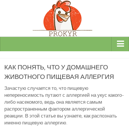
Виды и породы кур
КАК ПОНЯТЬ, ЧТО У ДОМАШНЕГО
Декоративные
ЖИВОТНОГО ПИЩЕВАЯ АЛЛЕРГИЯ
Мясные
Мясо-яичные
Зачастую случается то, что пищевую
непереносимость путают с аллергией на укус какого-
Яичные
либо насекомого, ведь она является самым
Инкубаторы
распространенным фактором аллергической
реакции. В этой статье вы узнаете, как распознать
Здоровье кур
именно пищевую аллергию.
Разведение и содержание кур