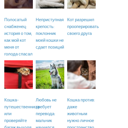
Полосатый
Неприступная
Кот разрешил
снабженец:
крепость:
прооперировать
история о том,
поклонник
своего друга
как мой кот
моей кошки не
меня от
сдает позиций
голода спасал
Кошка-
Любовь не
Кошка против:
путешественница
требует
даже
или
перевода:
животным
проверяйте
мальчик
нужно личное
багаж выходя
научился
пространство