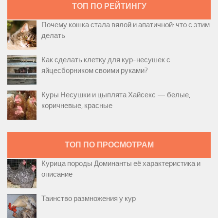
ТОП ПО РЕЙТИНГУ
Почему кошка стала вялой и апатичной: что с этим
делать
Как сделать клетку для кур-несушек с
яйцесборником своими руками?
Куры Несушки и цыплята Хайсекс — белые,
коричневые, красные
ТОП ПО ПРОСМОТРАМ
Курица породы Доминанты её характеристика и
описание
Таинство размножения у кур