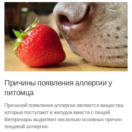
Курятники и клетки
Полезное о курах
Другие птицы
Гуси
Индюки
Перепела
Утки
Причины появления аллергии у
питомца
Причиной появления аллергии являются вещества,
которые поступают в желудок вместе с пищей.
Ветеринары выделяют несколько основных причин
пищевой аллергии: