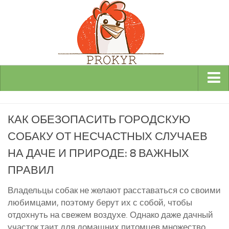
Виды и породы кур
КАК ОБЕЗОПАСИТЬ ГОРОДСКУЮ
Декоративные
СОБАКУ ОТ НЕСЧАСТНЫХ СЛУЧАЕВ
Мясные
НА ДАЧЕ И ПРИРОДЕ: 8 ВАЖНЫХ
Мясо-яичные
ПРАВИЛ
Яичные
Инкубаторы
Владельцы собак не желают расставаться со своими
любимцами, поэтому берут их с собой, чтобы
Здоровье кур
отдохнуть на свежем воздухе. Однако даже дачный
Разведение и содержание кур
участок таит для домашних питомцев множество