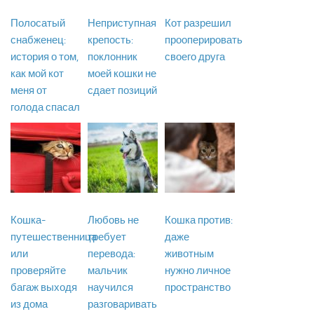
Полосатый
Неприступная
Кот разрешил
снабженец:
крепость:
прооперировать
история о том,
поклонник
своего друга
как мой кот
моей кошки не
меня от
сдает позиций
голода спасал
Кошка-
Любовь не
Кошка против:
путешественница
требует
даже
или
перевода:
животным
проверяйте
мальчик
нужно личное
багаж выходя
научился
пространство
из дома
разговаривать