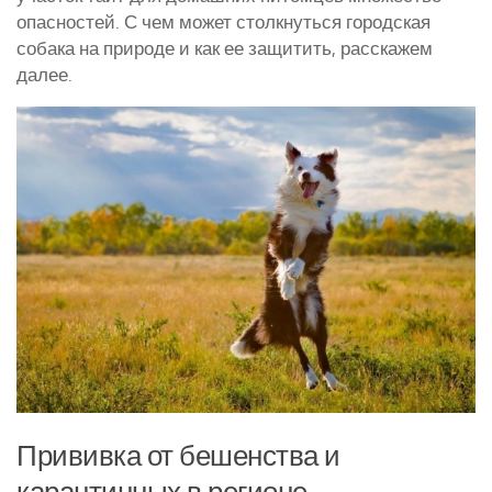
опасностей. С чем может столкнуться городская
Курятники и клетки
собака на природе и как ее защитить, расскажем
Полезное о курах
далее.
Другие птицы
Гуси
Индюки
Перепела
Утки
Прививка от бешенства и