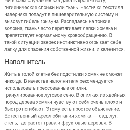
Ни в коем случае нельзя давать крошке вату,
гигиенические спонжи или ткань. Частички текстиля
наверняка попадут в пищеварительную систему и
вызовут гибель грызуна. Распадаясь на тонкие
волокна, ткань часто перетягивает лапки хомяка и
препятствует нормальному кровообращению. В
такой ситуации зверек инстинктивно огрызает себе
лапку для спасения собственной жизни, и калечится.
Наполнитель
Жить в голой клетке без подстилки хомяк не сможет
никогда. В качестве наполнителя рекомендуется
использовать прессованные опилки,
гранулированное луговое сено. В опилках из хвойных
пород дерева хомяки чувствуют себя очень плохо и
быстро погибают. Этому есть простое объяснение.
Естественный ареол обитания хомяка — сад, луг,
степь, где растет трава и фруктовые деревья. В
чистых хвойных лесах с интенсивным запахом