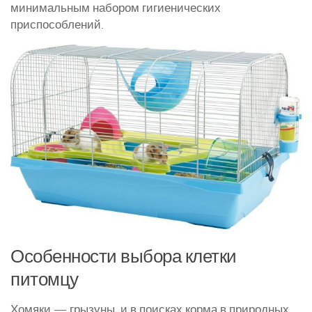
минимальным набором гигиенических
Курятники и клетки
приспособлений.
Полезное о курах
Другие птицы
Гуси
Индюки
Перепела
Утки
Особенности выбора клетки
питомцу
Хомяки — грызуны, и в поисках корма в природных