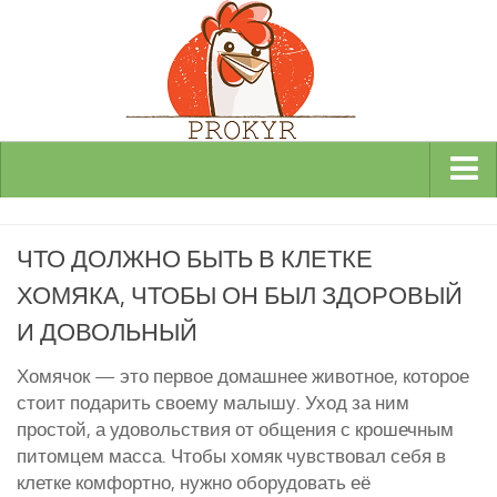
Виды и породы кур
ЧТО ДОЛЖНО БЫТЬ В КЛЕТКЕ
Декоративные
ХОМЯКА, ЧТОБЫ ОН БЫЛ ЗДОРОВЫЙ
Мясные
И ДОВОЛЬНЫЙ
Мясо-яичные
Яичные
Хомячок — это первое домашнее животное, которое
стоит подарить своему малышу. Уход за ним
Инкубаторы
простой, а удовольствия от общения с крошечным
Здоровье кур
питомцем масса. Чтобы хомяк чувствовал себя в
клетке комфортно, нужно оборудовать её
Разведение и содержание кур