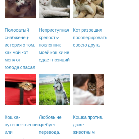
Полосатый
Неприступная
Кот разрешил
снабженец:
крепость:
прооперировать
история о том,
поклонник
своего друга
как мой кот
моей кошки не
меня от
сдает позиций
голода спасал
Кошка-
Любовь не
Кошка против:
путешественница
требует
даже
или
перевода:
животным