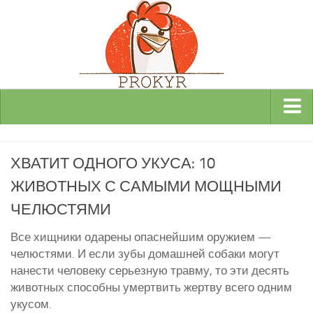
Виды и породы кур
ХВАТИТ ОДНОГО УКУСА: 10
Декоративные
ЖИВОТНЫХ С САМЫМИ МОЩНЫМИ
Мясные
ЧЕЛЮСТЯМИ
Мясо-яичные
Яичные
Все хищники одарены опаснейшим оружием —
челюстями. И если зубы домашней собаки могут
Инкубаторы
нанести человеку серьезную травму, то эти десять
Здоровье кур
животных способны умертвить жертву всего одним
укусом.
Разведение и содержание кур