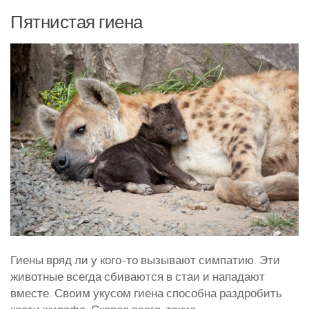
Пятнистая гиена
Курятники и клетки
Полезное о курах
Другие птицы
Гуси
Индюки
Перепела
Утки
Гиены вряд ли у кого-то вызывают симпатию. Эти
животные всегда сбиваются в стаи и нападают
вместе. Своим укусом гиена способна раздробить