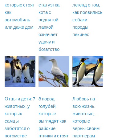
которые стоят
статуэтка
легенд о том,
как
кота с
как появились
автомобиль
поднятой
собаки
или даже дом
лапкой
породы
означает
пекинес
удачу и
богатство
Отцы и дети: 7
8 пород
Любовь на
животных, у
голубей,
всю жизнь:
которых
которые
животные,
самцы
выглядят как
которые
заботятся о
райские
верны своим
потомстве
птички и стоят
партнерам