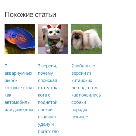
Похожие статьи
7
3 версии,
2 забавные
аквариумных
почему
версии из
рыбок,
японская
китайских
которые стоят
статуэтка
легенд о том,
как
кота с
как появились
автомобиль
поднятой
собаки
или даже дом
лапкой
породы
означает
пекинес
удачу и
богатство