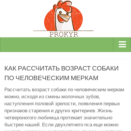
Виды и породы кур
КАК РАССЧИТАТЬ ВОЗРАСТ СОБАКИ
Декоративные
ПО ЧЕЛОВЕЧЕСКИМ МЕРКАМ
Мясные
Мясо-яичные
Рассчитать возраст собаки по человеческим меркам
можно, исходя из смены молочных зубов,
Яичные
наступления половой зрелости, появления первых
Инкубаторы
признаков старения и других критериев. Жизнь
четвероногого любимца протекает значительно
Здоровье кур
быстрее нашей. Если двухлетнего пса еще можно
Разведение и содержание кур