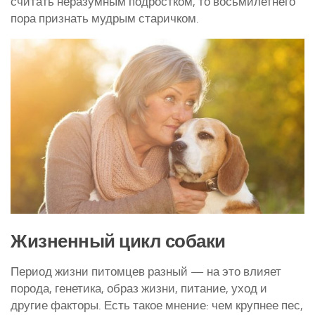
считать неразумным подростком, то восьмилетнего
пора признать мудрым старичком.
Курятники и клетки
Полезное о курах
Другие птицы
Гуси
Индюки
Перепела
Утки
Жизненный цикл собаки
Период жизни питомцев разный — на это влияет
порода, генетика, образ жизни, питание, уход и
другие факторы. Есть такое мнение: чем крупнее пес,