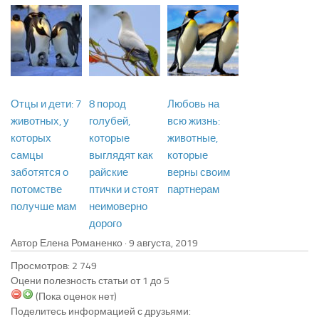
Отцы и дети: 7
8 пород
Любовь на
животных, у
голубей,
всю жизнь:
которых
которые
животные,
самцы
выглядят как
которые
заботятся о
райские
верны своим
потомстве
птички и стоят
партнерам
получше мам
неимоверно
дорого
Автор Елена Романенко ·
Просмотров: 2 749
Оцени полезность статьи от 1 до 5
(Пока оценок нет)
Поделитесь информацией с друзьями: