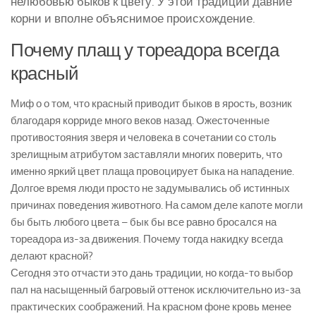
нелюбовью быков к цвету. У этой традиции давние
корни и вполне объяснимое происхождение.
Почему плащ у тореадора всегда
красный
Миф о о том, что красный приводит быков в ярость, возник
благодаря корриде много веков назад. Ожесточенные
противостояния зверя и человека в сочетании со столь
зрелищным атрибутом заставляли многих поверить, что
именно яркий цвет плаща провоцирует быка на нападение.
Долгое время люди просто не задумывались об истинных
причинах поведения животного. На самом деле капоте могли
бы быть любого цвета – бык бы все равно бросался на
тореадора из-за движения. Почему тогда накидку всегда
делают красной?
Сегодня это отчасти это дань традиции, но когда-то выбор
пал на насыщенный багровый оттенок исключительно из-за
практических соображений. На красном фоне кровь менее