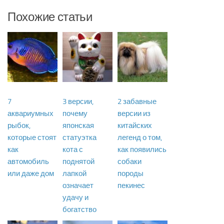
Похожие статьи
7
3 версии,
2 забавные
аквариумных
почему
версии из
рыбок,
японская
китайских
которые стоят
статуэтка
легенд о том,
как
кота с
как появились
автомобиль
поднятой
собаки
или даже дом
лапкой
породы
означает
пекинес
удачу и
богатство