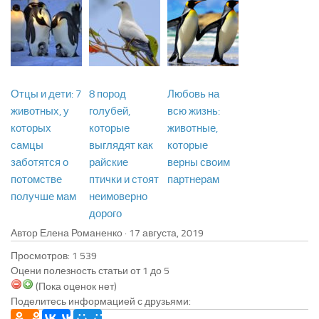
Отцы и дети: 7
8 пород
Любовь на
животных, у
голубей,
всю жизнь:
которых
которые
животные,
самцы
выглядят как
которые
заботятся о
райские
верны своим
потомстве
птички и стоят
партнерам
получше мам
неимоверно
дорого
Автор Елена Романенко ·
Просмотров: 1 539
Оцени полезность статьи от 1 до 5
(Пока оценок нет)
Поделитесь информацией с друзьями: