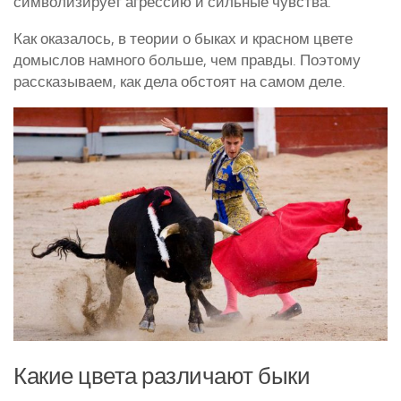
символизирует агрессию и сильные чувства.
Курятники и клетки
Как оказалось, в теории о быках и красном цвете
домыслов намного больше, чем правды. Поэтому
Полезное о курах
рассказываем, как дела обстоят на самом деле.
Другие птицы
Гуси
Индюки
Перепела
Утки
Какие цвета различают быки