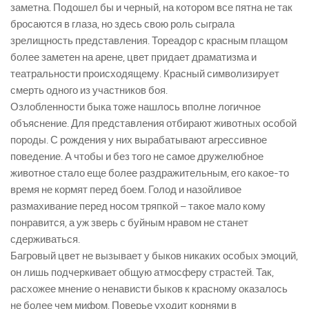
заметна. Подошел бы и черный, на котором все пятна не так
бросаются в глаза, но здесь свою роль сыграла
зрелищность представления. Тореадор с красным плащом
более заметен на арене, цвет придает драматизма и
театральности происходящему. Красный символизирует
смерть одного из участников боя.
Озлобленности быка тоже нашлось вполне логичное
объяснение. Для представления отбирают животных особой
породы. С рождения у них вырабатывают агрессивное
поведение. А чтобы и без того не самое дружелюбное
животное стало еще более раздражительным, его какое-то
время не кормят перед боем. Голод и назойливое
размахивание перед носом тряпкой – такое мало кому
понравится, а уж зверь с буйным нравом не станет
сдерживаться.
Багровый цвет не вызывает у быков никаких особых эмоций,
он лишь подчеркивает общую атмосферу страстей. Так,
расхожее мнение о ненависти быков к красному оказалось
не более чем мифом. Поверье уходит корнями в