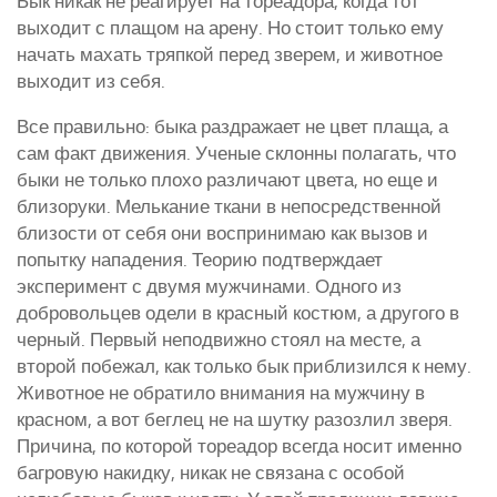
Бык никак не реагирует на тореадора, когда тот
выходит с плащом на арену. Но стоит только ему
начать махать тряпкой перед зверем, и животное
выходит из себя.
Все правильно: быка раздражает не цвет плаща, а
сам факт движения. Ученые склонны полагать, что
быки не только плохо различают цвета, но еще и
близоруки. Мелькание ткани в непосредственной
близости от себя они воспринимаю как вызов и
попытку нападения. Теорию подтверждает
эксперимент с двумя мужчинами. Одного из
добровольцев одели в красный костюм, а другого в
черный. Первый неподвижно стоял на месте, а
второй побежал, как только бык приблизился к нему.
Животное не обратило внимания на мужчину в
красном, а вот беглец не на шутку разозлил зверя.
Причина, по которой тореадор всегда носит именно
багровую накидку, никак не связана с особой