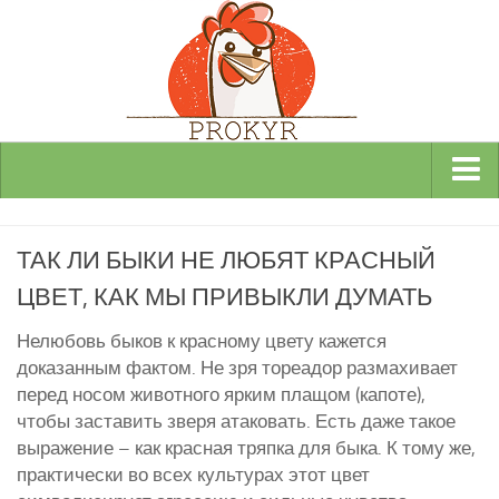
Виды и породы кур
ТАК ЛИ БЫКИ НЕ ЛЮБЯТ КРАСНЫЙ
Декоративные
ЦВЕТ, КАК МЫ ПРИВЫКЛИ ДУМАТЬ
Мясные
Мясо-яичные
Нелюбовь быков к красному цвету кажется
доказанным фактом. Не зря тореадор размахивает
Яичные
перед носом животного ярким плащом (капоте),
Инкубаторы
чтобы заставить зверя атаковать. Есть даже такое
выражение – как красная тряпка для быка. К тому же,
Здоровье кур
практически во всех культурах этот цвет
Разведение и содержание кур