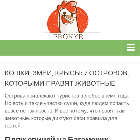
Виды и породы кур
КОШКИ, ЗМЕИ, КРЫСЫ: 7 ОСТРОВОВ,
Декоративные
КОТОРЫМИ ПРАВЯТ ЖИВОТНЫЕ
Мясные
Мясо-яичные
Острова привлекают туристов в любое время года.
Но есть и такие участки суши, куда людям попасть
Яичные
вовсе не так просто. И все потому, что правят там
Инкубаторы
животные, которые диктуют свои правила для
гостей.
Здоровье кур
Разведение и содержание кур
Пляж свиней на Багамских