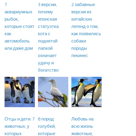
7
3 версии,
2 забавные
аквариумных
почему
версии из
рыбок,
японская
китайских
которые стоят
статуэтка
легенд о том,
как
кота с
как появились
автомобиль
поднятой
собаки
или даже дом
лапкой
породы
означает
пекинес
удачу и
богатство
Отцы и дети: 7
8 пород
Любовь на
животных, у
голубей,
всю жизнь:
которых
которые
животные,