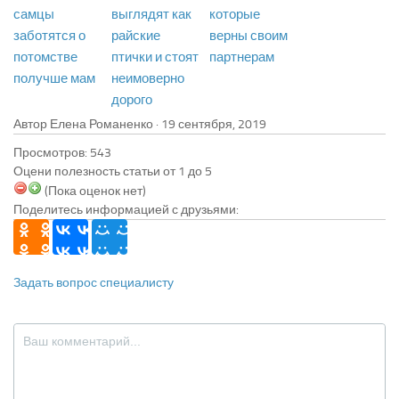
самцы
выглядят как
которые
заботятся о
райские
верны своим
потомстве
птички и стоят
партнерам
получше мам
неимоверно
дорого
Автор Елена Романенко ·
Просмотров: 543
Оцени полезность статьи от 1 до 5
(Пока оценок нет)
Поделитесь информацией с друзьями:
Задать вопрос специалисту