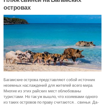
островах
Курятники и клетки
Полезное о курах
Другие птицы
Гуси
Индюки
Перепела
Утки
Багамские острова представляют собой источник
неземных наслаждений для жителей всего мира.
Многие из этих райских мест облюбованы
туристами. Но так уж вышло, что хозяевами одного
из таких островов по праву считаются… свиньи. Да-