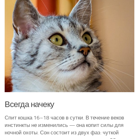
Курятники и клетки
Полезное о курах
Другие птицы
Гуси
Индюки
Перепела
Утки
Всегда начеку
Спит кошка 16–18 часов в сутки. В течение веков
инстинкты не изменились — она копит силы для
ночной охоты. Сон состоит из двух фаз: чуткой