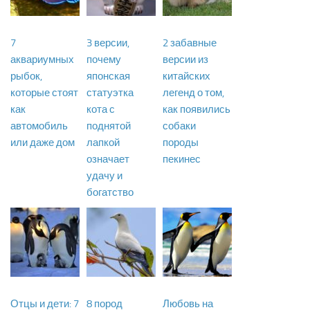
7
3 версии,
2 забавные
аквариумных
почему
версии из
рыбок,
японская
китайских
которые стоят
статуэтка
легенд о том,
как
кота с
как появились
автомобиль
поднятой
собаки
или даже дом
лапкой
породы
означает
пекинес
удачу и
богатство
Отцы и дети: 7
8 пород
Любовь на