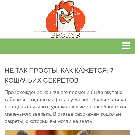
Виды и породы кур
НЕ ТАК ПРОСТЫ, КАК КАЖЕТСЯ: 7
Декоративные
КОШАЧЬИХ СЕКРЕТОВ
Мясные
Мясо-яичные
Происхождение кошачьего племени было окутано
тайной и рождало мифы и суеверия. Звание «живая
Яичные
легенда» связано с удивительными способностями
Инкубаторы
маленького зверька. В статье расскажем кошачьи
секреты, о которых вы могли не знать.
Здоровье кур
Разведение и содержание кур