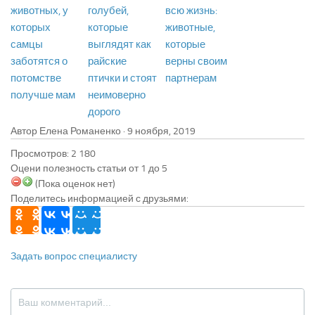
животных, у
голубей,
всю жизнь:
которых
которые
животные,
самцы
выглядят как
которые
заботятся о
райские
верны своим
потомстве
птички и стоят
партнерам
получше мам
неимоверно
дорого
Автор Елена Романенко ·
Просмотров: 2 180
Оцени полезность статьи от 1 до 5
(Пока оценок нет)
Поделитесь информацией с друзьями:
Задать вопрос специалисту