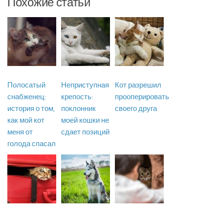
Похожие статьи
Полосатый
Неприступная
Кот разрешил
снабженец:
крепость:
прооперировать
история о том,
поклонник
своего друга
как мой кот
моей кошки не
меня от
сдает позиций
голода спасал