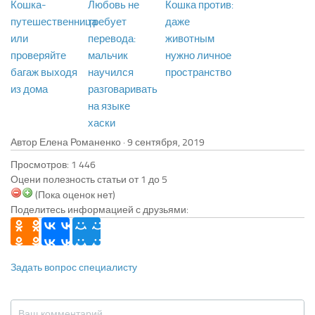
Кошка-
Любовь не
Кошка против:
путешественница
требует
даже
или
перевода:
животным
проверяйте
мальчик
нужно личное
багаж выходя
научился
пространство
из дома
разговаривать
на языке
хаски
Автор Елена Романенко ·
Просмотров: 1 446
Оцени полезность статьи от 1 до 5
(Пока оценок нет)
Поделитесь информацией с друзьями:
Задать вопрос специалисту