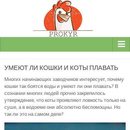
Виды и породы кур
УМЕЮТ ЛИ КОШКИ И КОТЫ ПЛАВАТЬ
Декоративные
Мясные
Многих начинающих заводчиков интересует, почему
кошки так боятся воды и умеют ли они плавать? В
Мясо-яичные
сознании многих людей прочно закрепилось
Яичные
утверждение, что коты проявляют ловкость только на
Инкубаторы
суше, а в водоеме они абсолютно беспомощны. Но
так ли это на самом деле?
Здоровье кур
Разведение и содержание кур