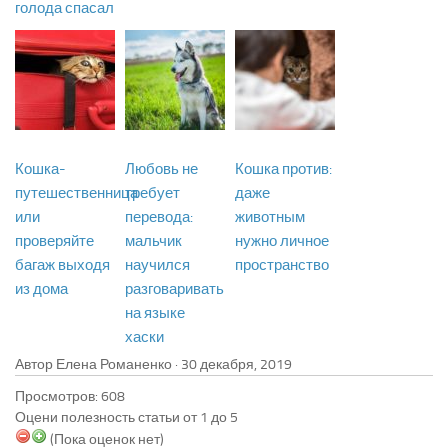
голода спасал
Кошка-
Любовь не
Кошка против:
путешественница
требует
даже
или
перевода:
животным
проверяйте
мальчик
нужно личное
багаж выходя
научился
пространство
из дома
разговаривать
на языке
хаски
Автор Елена Романенко ·
Просмотров: 608
Оцени полезность статьи от 1 до 5
(Пока оценок нет)