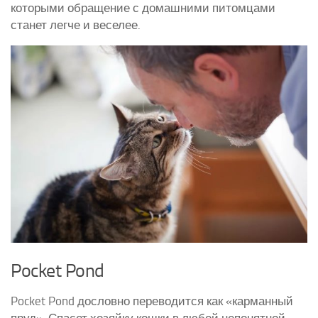
которыми обращение с домашними питомцами
Курятники и клетки
станет легче и веселее.
Полезное о курах
Другие птицы
Гуси
Индюки
Перепела
Утки
Pocket Pond
Pocket Pond дословно переводится как «карманный
пруд». Спасет хозяйку кошки в любой непонятной