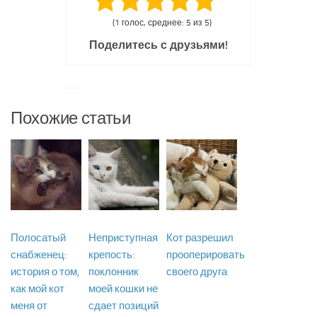
(1 голос, среднее: 5 из 5)
Поделитесь с друзьями!
Похожие статьи
Полосатый
Неприступная
Кот разрешил
снабженец:
крепость:
прооперировать
история о том,
поклонник
своего друга
как мой кот
моей кошки не
меня от
сдает позиций