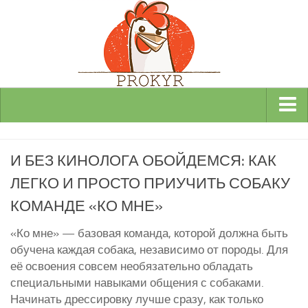
Виды и породы кур
И БЕЗ КИНОЛОГА ОБОЙДЕМСЯ: КАК
Декоративные
ЛЕГКО И ПРОСТО ПРИУЧИТЬ СОБАКУ
Мясные
КОМАНДЕ «КО МНЕ»
Мясо-яичные
Яичные
«Ко мне» — базовая команда, которой должна быть
обучена каждая собака, независимо от породы. Для
Инкубаторы
её освоения совсем необязательно обладать
Здоровье кур
специальными навыками общения с собаками.
Начинать дрессировку лучше сразу, как только
Разведение и содержание кур