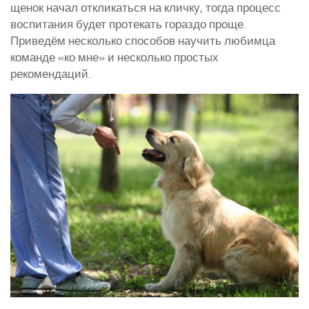
щенок начал откликаться на кличку, тогда процесс
Курятники и клетки
воспитания будет протекать гораздо проще.
Приведём несколько способов научить любимца
Полезное о курах
команде «ко мне» и несколько простых
Другие птицы
рекомендаций.
Гуси
Индюки
Перепела
Утки