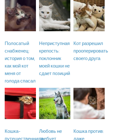
Полосатый
Неприступная
Кот разрешил
снабженец:
крепость:
прооперировать
история о том,
поклонник
своего друга
как мой кот
моей кошки не
меня от
сдает позиций
голода спасал
Кошка-
Любовь не
Кошка против:
путешественница
требует
даже