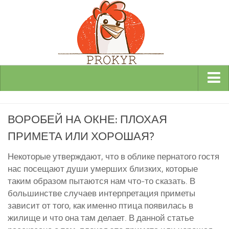
Виды и породы кур
ВОРОБЕЙ НА ОКНЕ: ПЛОХАЯ
Декоративные
ПРИМЕТА ИЛИ ХОРОШАЯ?
Мясные
Мясо-яичные
Некоторые утверждают, что в облике пернатого гостя
нас посещают души умерших близких, которые
Яичные
таким образом пытаются нам что-то сказать. В
Инкубаторы
большинстве случаев интерпретация приметы
зависит от того, как именно птица появилась в
Здоровье кур
жилище и что она там делает. В данной статье
Разведение и содержание кур