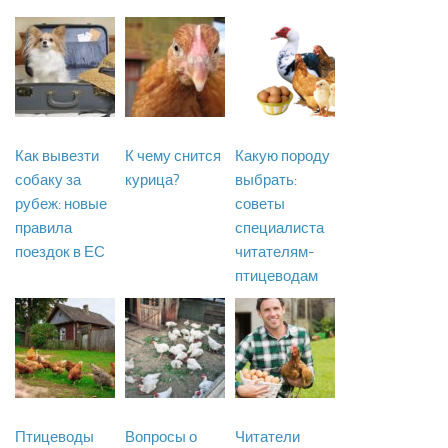
Как вывезти
К чему снится
Какую породу
собаку за
курица?
выбрать:
рубеж: новые
советы
правила
специалиста
поездок в ЕС
читателям-
птицеводам
Птицеводы
Вопросы о
Читатели