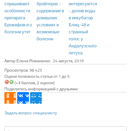
спрашивают:
бройлерах -
интересуются
особенности
содержание в
- долив воды
препарата
домашних
в инкубатор
Бровафом и о
условиях и
Блиц-48 и
болезни утят
возможные
странный
болезни
голос у
Андалузского
петуха
Автор Елена Романенко ·
Просмотров: 98 425
Оцени полезность статьи от 1 до 5
(
+3
баллов,
2
оценок)
Поделитесь информацией с друзьями:
Задать вопрос специалисту