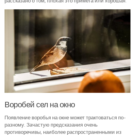
рассказано о том, плохая это примета или хорошая.
Курятники и клетки
Полезное о курах
Другие птицы
Гуси
Индюки
Перепела
Утки
Воробей сел на окно
Появление воробья на окне может трактоваться по-
разному. Зачастую предсказания очень
противоречивы, наиболее распространенными из