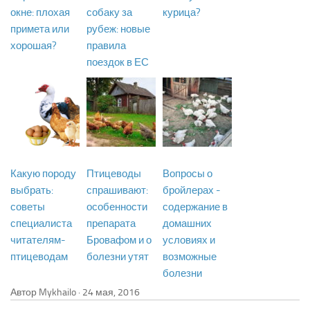
окне: плохая
собаку за
курица?
примета или
рубеж: новые
хорошая?
правила
поездок в ЕС
Какую породу
Птицеводы
Вопросы о
выбрать:
спрашивают:
бройлерах -
советы
особенности
содержание в
специалиста
препарата
домашних
читателям-
Бровафом и о
условиях и
птицеводам
болезни утят
возможные
болезни
Автор Mykhailo ·