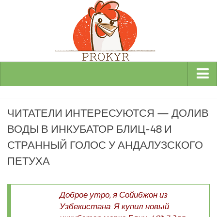
Виды и породы кур
ЧИТАТЕЛИ ИНТЕРЕСУЮТСЯ — ДОЛИВ
Декоративные
ВОДЫ В ИНКУБАТОР БЛИЦ-48 И
Мясные
СТРАННЫЙ ГОЛОС У АНДАЛУЗСКОГО
Мясо-яичные
ПЕТУХА
Яичные
Инкубаторы
Доброе утро, я Сойибжон из
Здоровье кур
Узбекистана. Я купил новый
Разведение и содержание кур