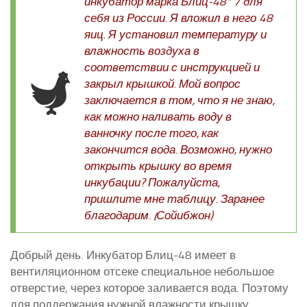
инкубатор марка Блиц-48* 7 для
себя из России. Я вложил в него 48
Курятники и клетки
яиц. Я установил температуру и
Полезное о курах
влажность воздуха в
соответствии с инструкцией и
Другие птицы
закрыл крышкой. Мой вопрос
Гуси
заключается в том, что я не знаю,
как можно наливать воду в
Индюки
ванночку после того, как
Перепела
закончится вода. Возможно, нужно
Утки
открыть крышку во время
инкубации? Пожалуйста,
пришлите мне таблицу. Заранее
благодарим. (Сойибжон)
Добрый день. Инкубатор Блиц-48 имеет в
вентиляционном отсеке специальное небольшое
отверстие, через которое заливается вода. Поэтому
для поддержания нужной влажности крышку