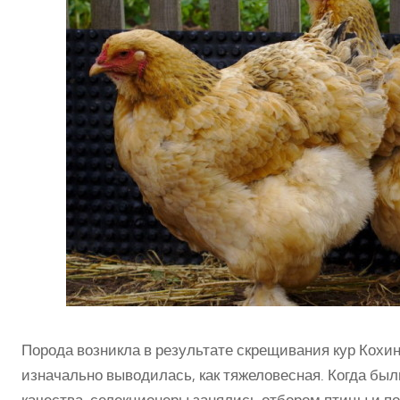
Порода возникла в результате скрещивания кур Кохин
изначально выводилась, как тяжеловесная. Когда бы
качества, селекционеры занялись отбором птицы и п