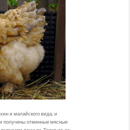
хин и малайского вида, и
ли получены отменные мясные
о внешним данным. Также из-за