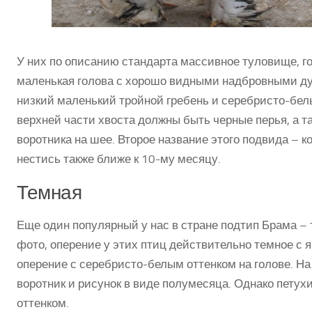
У них по описанию стандарта массивное туловище, го
маленькая голова с хорошо видными надбровными ду
низкий маленький тройной гребень и серебристо-бел
верхней части хвоста должны быть черные перья, а т
воротника на шее. Второе название этого подвида – 
нестись также ближе к 10-му месяцу.
Темная
Еще один популярный у нас в стране подтип Брама – 
фото, оперение у этих птиц действительно темное с 
оперение с серебристо-белым оттенком на голове. Н
воротник и рисунок в виде полумесяца. Однако петух
оттенком.