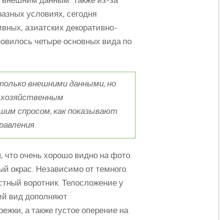
 разных условиях, сегодня
ивных, азиатских декоративно-
новилось четыре основных вида по
только внешними данными, но
 хозяйственным
ьшим спросом, как показывают
равления.
 что очень хорошо видно на фото.
ый окрас. Независимо от темного
астный воротник. Телосложение у
щий вид дополняют
ежки, а также густое оперение на