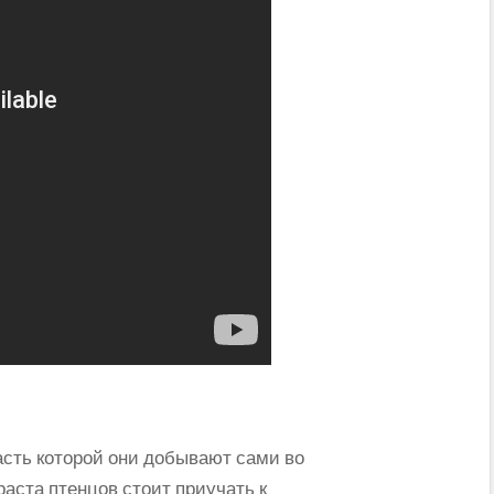
сть которой они добывают сами во
раста птенцов стоит приучать к