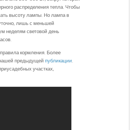
ерного распределения тепла. Чтобы
вать высоту лампы. Но лампа в
уточно, лишь с меньшей
вум неделям световой день
асов.
 правила кормления. Более
в нашей предыдущей
публикации
.
 приусадебных участках,