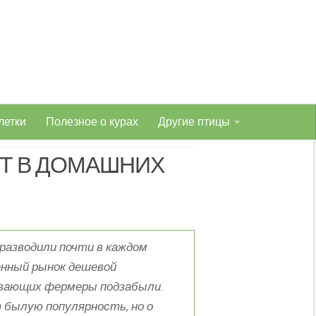
летки
Полезное о курах
Другие птицы
ЯТ В ДОМАШНИХ
разводили почти в каждом
енный рынок дешевой
авающих фермеры подзабыли.
 былую популярность, но о