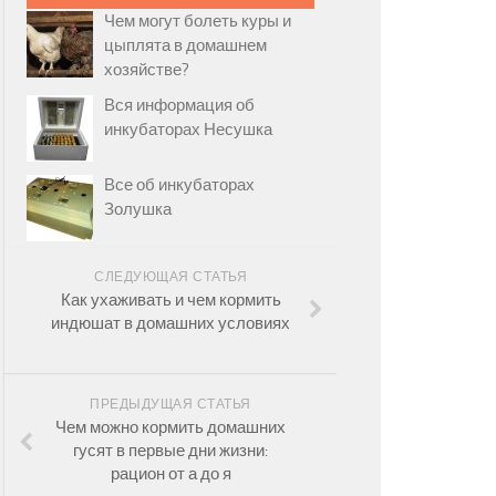
Чем могут болеть куры и
цыплята в домашнем
хозяйстве?
Вся информация об
инкубаторах Несушка
Все об инкубаторах
Золушка
СЛЕДУЮЩАЯ СТАТЬЯ
Как ухаживать и чем кормить
индюшат в домашних условиях
ПРЕДЫДУЩАЯ СТАТЬЯ
Чем можно кормить домашних
гусят в первые дни жизни:
рацион от а до я