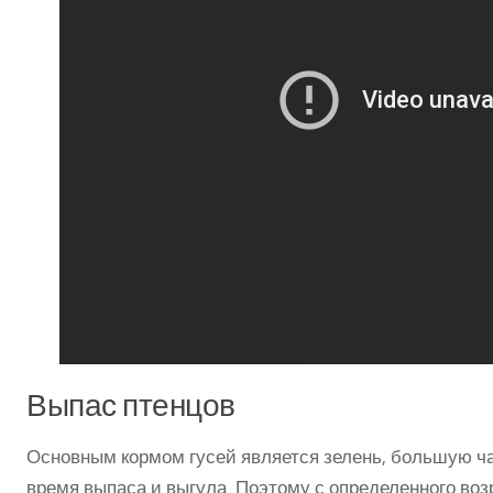
Выпас птенцов
Основным кормом гусей является зелень, большую ча
время выпаса и выгула. Поэтому с определенного воз