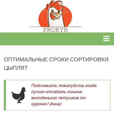
Виды и породы кур
ОПТИМАЛЬНЫЕ СРОКИ СОРТИРОВКИ
Декоративные
ЦЫПЛЯТ
Мясные
Мясо-яичные
Яичные
Подскажите, пожалуйста, когда
лучше отсадить лишних
Инкубаторы
молоденьких петушков от
Здоровье кур
курочек? (Анна)
Разведение и содержание кур