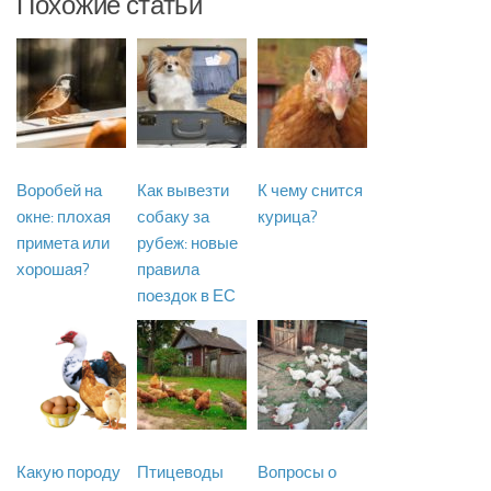
Похожие статьи
Воробей на
Как вывезти
К чему снится
окне: плохая
собаку за
курица?
примета или
рубеж: новые
хорошая?
правила
поездок в ЕС
Какую породу
Птицеводы
Вопросы о