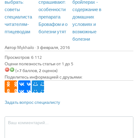
выбрать:
спрашивают:
бройлерах -
советы
особенности
содержание в
специалиста
препарата
домашних
читателям-
Бровафом и о
условиях и
птицеводам
болезни утят
возможные
болезни
Автор Mykhailo ·
Просмотров: 6 112
Оцени полезность статьи от 1 до 5
(
+7
баллов,
2
оценок)
Поделитесь информацией с друзьями:
Задать вопрос специалисту