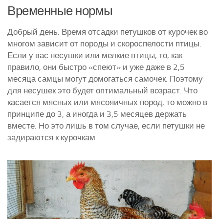
Временные нормы
Курятники и клетки
Добрый день. Время отсадки петушков от курочек во
Полезное о курах
многом зависит от породы и скороспелости птицы.
Другие птицы
Если у вас несушки или мелкие птицы, то, как
правило, они быстро «спеют» и уже даже в 2,5
Гуси
месяца самцы могут домогаться самочек. Поэтому
Индюки
для несушек это будет оптимальный возраст. Что
Перепела
касается мясных или мясояичных пород, то можно в
принципе до 3, а иногда и 3,5 месяцев держать
Утки
вместе. Но это лишь в том случае, если петушки не
задираются к курочкам.