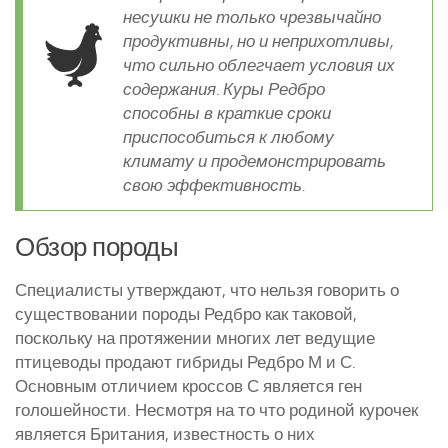
несушки не только чрезвычайно
Курятники и клетки
продуктивны, но и неприхотливы,
что сильно облегчает условия их
Полезное о курах
содержания. Куры Редбро
Другие птицы
способны в краткие сроки
приспособиться к любому
Гуси
климату и продемонстрировать
Индюки
свою эффективность.
Перепела
Утки
Обзор породы
Специалисты утверждают, что нельзя говорить о
существовании породы Редбро как таковой,
поскольку на протяжении многих лет ведущие
птицеводы продают гибриды Редбро М и С.
Основным отличием кроссов С является ген
голошейности. Несмотря на то что родиной курочек
является Британия, известность о них