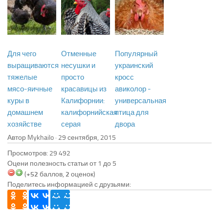
Для чего
Отменные
Популярный
выращиваются
несушки и
украинский
тяжелые
просто
кросс
мясо-яичные
красавицы из
авиколор -
куры в
Калифорнии:
универсальная
домашнем
калифорнийская
птица для
хозяйстве
серая
двора
Автор Mykhailo ·
Просмотров: 29 492
Оцени полезность статьи от 1 до 5
(
+52
баллов,
2
оценок)
Поделитесь информацией с друзьями: