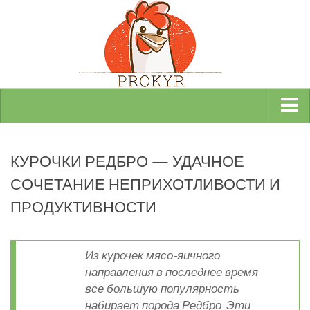
Виды и породы кур
КУРОЧКИ РЕДБРО — УДАЧНОЕ
Декоративные
СОЧЕТАНИЕ НЕПРИХОТЛИВОСТИ И
Мясные
ПРОДУКТИВНОСТИ
Мясо-яичные
Яичные
Инкубаторы
Из курочек мясо-яичного
направления в последнее время
Здоровье кур
все большую популярность
Разведение и содержание кур
набирает порода Редбро. Эти