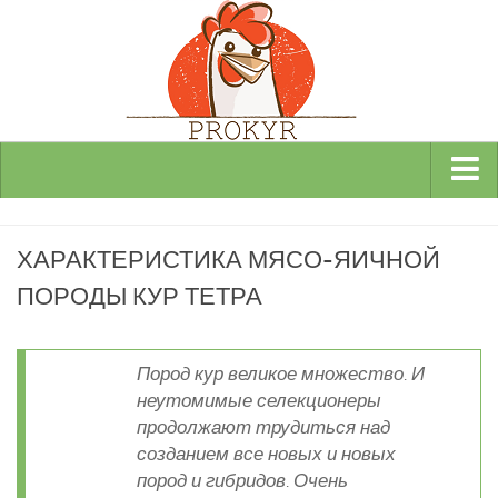
Виды и породы кур
ХАРАКТЕРИСТИКА МЯСО-ЯИЧНОЙ
Декоративные
ПОРОДЫ КУР ТЕТРА
Мясные
Мясо-яичные
Яичные
Пород кур великое множество. И
неутомимые селекционеры
Инкубаторы
продолжают трудиться над
Здоровье кур
созданием все новых и новых
пород и гибридов. Очень
Разведение и содержание кур