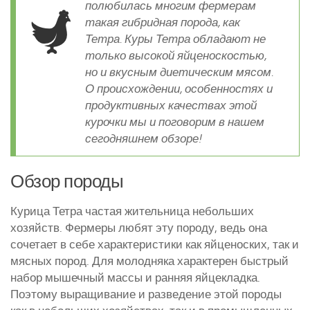
полюбилась многим фермерам
Курятники и клетки
такая гибридная порода, как
Тетра. Куры Тетра обладают не
Полезное о курах
только высокой яйценоскостью,
но и вкусным диетическим мясом.
Другие птицы
О происхождении, особенностях и
Гуси
продуктивных качествах этой
Индюки
курочки мы и поговорим в нашем
сегодняшнем обзоре!
Перепела
Утки
Обзор породы
Курица Тетра частая жительница небольших
хозяйств. Фермеры любят эту породу, ведь она
сочетает в себе характеристики как яйценоских, так и
мясных пород. Для молодняка характерен быстрый
набор мышечный массы и ранняя яйцекладка.
Поэтому выращивание и разведение этой породы