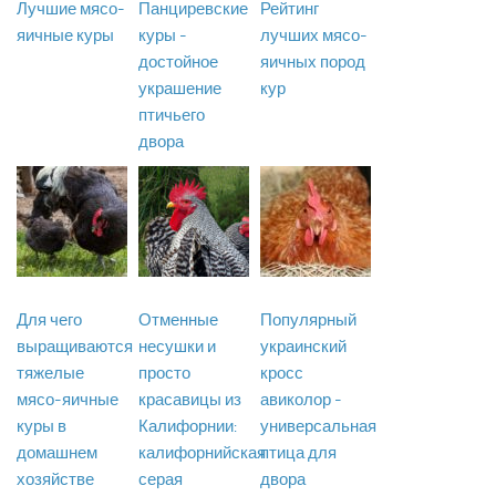
Лучшие мясо-
Панциревские
Рейтинг
яичные куры
куры -
лучших мясо-
достойное
яичных пород
украшение
кур
птичьего
двора
Для чего
Отменные
Популярный
выращиваются
несушки и
украинский
тяжелые
просто
кросс
мясо-яичные
красавицы из
авиколор -
куры в
Калифорнии:
универсальная
домашнем
калифорнийская
птица для
хозяйстве
серая
двора