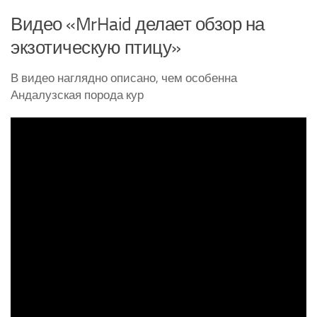
Видео «MrHaid делает обзор на
экзотическую птицу»
В видео наглядно описано, чем особенна
Андалузская порода кур