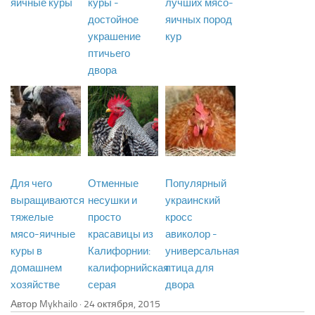
яичные куры
куры -
лучших мясо-
достойное
яичных пород
украшение
кур
птичьего
двора
Для чего
Отменные
Популярный
выращиваются
несушки и
украинский
тяжелые
просто
кросс
мясо-яичные
красавицы из
авиколор -
куры в
Калифорнии:
универсальная
домашнем
калифорнийская
птица для
хозяйстве
серая
двора
Автор Mykhailo ·