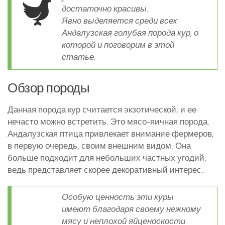
достаточно красивы.
Курятники и клетки
Явно выделяется среди всех
Андалузская голубая порода кур, о
Полезное о курах
которой и поговорим в этой
Другие птицы
статье.
Гуси
Обзор породы
Индюки
Перепела
Данная порода кур считается экзотической, и ее
Утки
нечасто можно встретить. Это мясо-яичная порода.
Андалузская птица привлекает внимание фермеров,
в первую очередь, своим внешним видом. Она
больше подходит для небольших частных угодий,
ведь представляет скорее декоративный интерес.
Особую ценность эти куры
имеют благодаря своему нежному
мясу и неплохой яйценоскости.