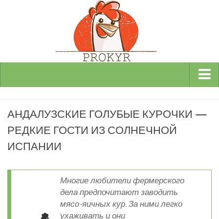
Виды и породы кур
АНДАЛУЗСКИЕ ГОЛУБЫЕ КУРОЧКИ —
Декоративные
РЕДКИЕ ГОСТИ ИЗ СОЛНЕЧНОЙ
Мясные
ИСПАНИИ
Мясо-яичные
Яичные
Инкубаторы
Многие любители фермерского
дела предпочитают заводить
Здоровье кур
мясо-яичных кур. За ними легко
Разведение и содержание кур
ухаживать и они